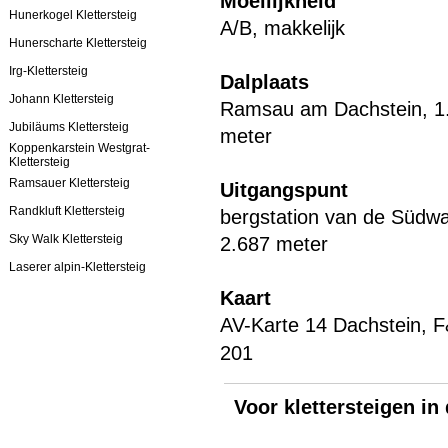
Moeilijkheid
Hunerkogel Klettersteig
A/B, makkelijk
Hunerscharte Klettersteig
Irg-Klettersteig
Dalplaats
Johann Klettersteig
Ramsau am Dachstein, 1
Jubiläums Klettersteig
meter
Koppenkarstein Westgrat-
Klettersteig
Ramsauer Klettersteig
Uitgangspunt
Randkluft Klettersteig
bergstation van de Südw
Sky Walk Klettersteig
2.687 meter
Laserer alpin-Klettersteig
Kaart
AV-Karte 14 Dachstein,
201
Voor klettersteigen in