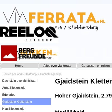
Ga naar de inhoud
Home
Alles over via ferrata
Cursussen en reizen
▼
Routes per land
>
Oostenrijk
>
Dachsteingebirge
Gjaidstein Klette
Dachstein overzichtskaart
Anna Klettersteig
Hoher Gjaidstein, 2.7
Edelgries
Gjaidstein Klettersteig
Hias Klettersteig