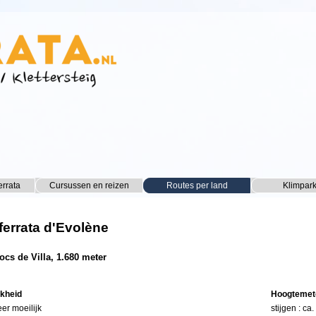
Menu overslaan
errata
Cursussen en reizen
▼
Routes per land
▼
Klimpar
▼
 ferrata d'Evolène
ocs de Villa, 1.680 meter
jkheid
Hoogtemet
eer moeilijk
stijgen : ca