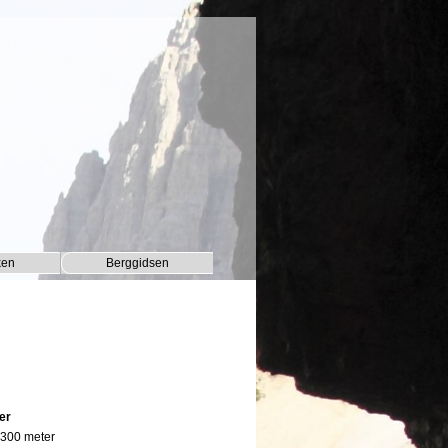
ken
Berggidsen
▼
▼
er
. 300 meter