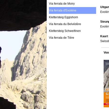
Via ferrata de Moiry
Uitga
Via ferrata d'Evolène
Evolèn
Klettersteig Eggishorn
Steun
Via ferrata du Belvédère
Evolèn
Klettersteig Schweifinen
Kaart
Via ferrata de Tière
Swisst
Voo