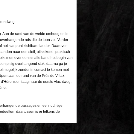
e rondweg.
eig. Aan de rand van de weide omhoog en in
 overhangende rots die de toon zet. Verder
f het startpunt zichtbare ladder. Daarover
 banden naar een steil, uitstekend, praktisch
reikt men over een smalle band het begin van
en pittig overhangend stuk, daarna ga je
el mogelijk zonder in contact te komen met
dpunt aan de rand van de Prés de Villaz.
al d'Hérens omlaag naar de eerste vluchtweg,
ène.
 overhangende passages en een luchtige
gedeelten, daartussen is er telkens de