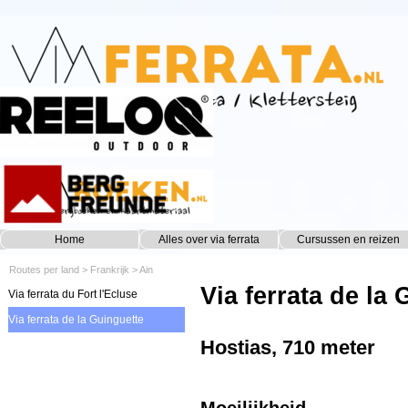
Ga naar de inhoud
Home
Alles over via ferrata
Cursussen en reizen
▼
Routes per land
>
Frankrijk
>
Ain
Via ferrata de la
Via ferrata du Fort l'Ecluse
Via ferrata de la Guinguette
Hostias, 710 meter