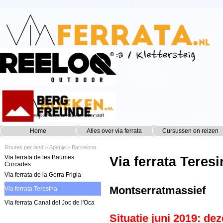
Ga naar de inhoud
Home
Alles over via ferrata
Cursussen en reizen
▼
Routes per land
>
Spanje
>
Barcelona
Via ferrata de les Baumes
Via ferrata Teres
Corcades
Via ferrata de la Gorra Frigia
Montserratmassief
Via ferrata Teresina
Via ferrata Canal del Joc de l'Oca
Situatie juni 2019: d