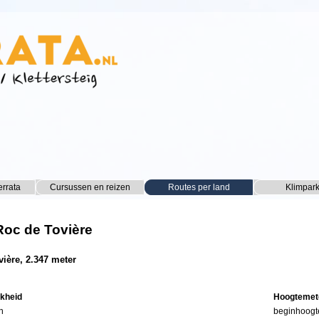
Menu overslaan
errata
Cursussen en reizen
▼
Routes per land
▼
Klimpar
▼
Roc de Tovière
vière, 2.347 meter
jkheid
Hoogtemet
n
beginhoogt