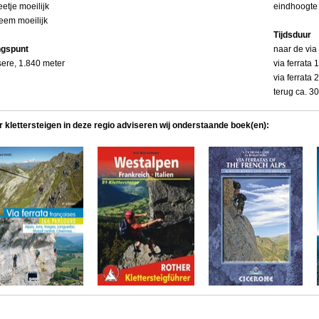
eetje moeilijk
eindhoogte
reem moeilijk
Tijdsduur
ngspunt
naar de via
Isere, 1.840 meter
via ferrata 
via ferrata 
terug ca. 3
r klettersteigen in deze regio adviseren wij onderstaande boek(en):