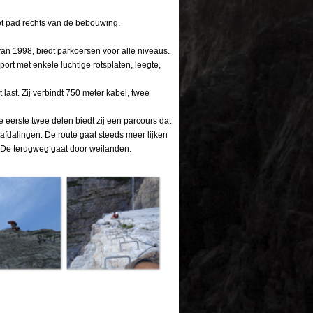
et pad rechts van de bebouwing.
van 1998, biedt parkoersen voor alle niveaus.
port met enkele luchtige rotsplaten, leegte,
last. Zij verbindt 750 meter kabel, twee
 eerste twee delen biedt zij een parcours dat
 afdalingen. De route gaat steeds meer lijken
. De terugweg gaat door weilanden.