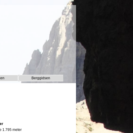
ken
Berggidsen
▼
▼
er
e 1.795 meter