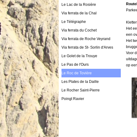
Route
Le Lac de la Rosière
Parkee
Via ferrata de la Chal
Le Télégraphe
Klette
Het ee
Via ferrata du Cochet
een ov
Via ferrata de Roche Veyrand
Het tw
brugge
Via ferrata de St- Sorlin d'Arves
Voor d
Le Golet de la Trouye
uitdag
Le Pas de l'Ours
op een
Le Roc de Tovière
Les Plates de la Daille
Le Rocher Saint-Pierre
Poingt Ravier