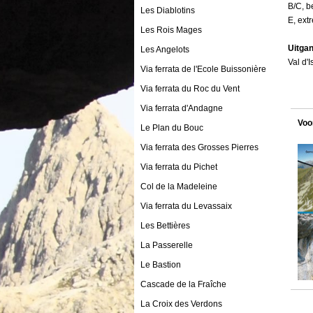
B/C, b
Les Diablotins
E, ext
Les Rois Mages
Uitga
Les Angelots
Val d'
Via ferrata de l'Ecole Buissonière
Via ferrata du Roc du Vent
Via ferrata d'Andagne
Voo
Le Plan du Bouc
Via ferrata des Grosses Pierres
Via ferrata du Pichet
Col de la Madeleine
Via ferrata du Levassaix
Les Bettières
La Passerelle
Le Bastion
Cascade de la Fraîche
La Croix des Verdons