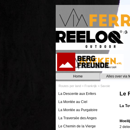
Ga naar de inhoud
Home
Alles over via f
Routes per land
>
Frankrijk
>
Savoie
Le 
La Descente aux Enfers
La Montée au Ciel
La To
La Montée au Purgatoire
La Traversée des Anges
Moeili
Le Chemin de la Vierge
2 dele