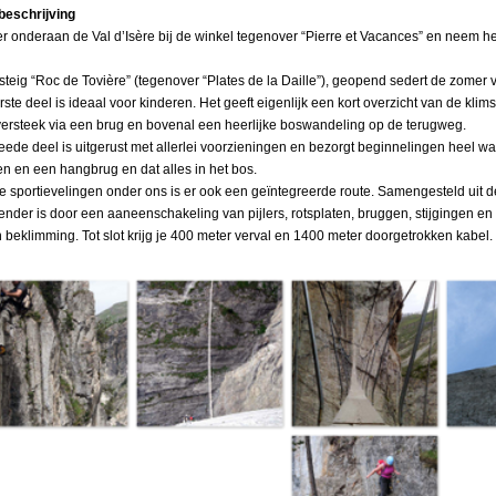
beschrijving
r onderaan de Val d’Isère bij de winkel tegenover “Pierre et Vacances” en neem h
rsteig “Roc de Tovière” (tegenover “Plates de la Daille”), geopend sedert de zomer 
rste deel is ideaal voor kinderen. Het geeft eigenlijk een kort overzicht van de klims
ersteek via een brug en bovenal een heerlijke boswandeling op de terugweg.
eede deel is uitgerust met allerlei voorzieningen en bezorgt beginnelingen heel wat 
n en een hangbrug en dat alles in het bos.
e sportievelingen onder ons is er ook een geïntegreerde route. Samengesteld uit de
ender is door een aaneenschakeling van pijlers, rotsplaten, bruggen, stijgingen en
 beklimming. Tot slot krijg je 400 meter verval en 1400 meter doorgetrokken kabel