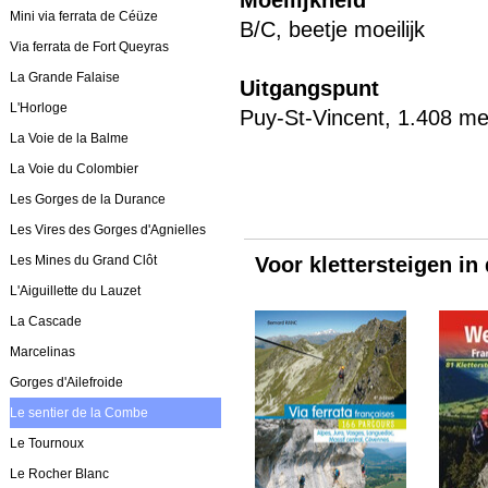
Moeilijkheid
Mini via ferrata de Céüze
B/C, beetje moeilijk
Via ferrata de Fort Queyras
La Grande Falaise
Uitgangspunt
L'Horloge
Puy-St-Vincent, 1.408 me
La Voie de la Balme
La Voie du Colombier
Les Gorges de la Durance
Les Vires des Gorges d'Agnielles
Les Mines du Grand Clôt
Voor klettersteigen in
L'Aiguillette du Lauzet
La Cascade
Marcelinas
Gorges d'Ailefroide
Le sentier de la Combe
Le Tournoux
Le Rocher Blanc