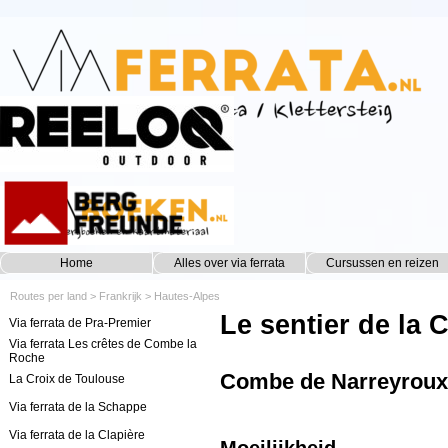
Ga naar de inhoud
Home
Alles over via ferrata
Cursussen en reizen
▼
Routes per land
>
Frankrijk
>
Hautes-Alpes
Le sentier de la
Via ferrata de Pra-Premier
Via ferrata Les crêtes de Combe la
Roche
Combe de Narreyroux,
La Croix de Toulouse
Via ferrata de la Schappe
Via ferrata de la Clapière