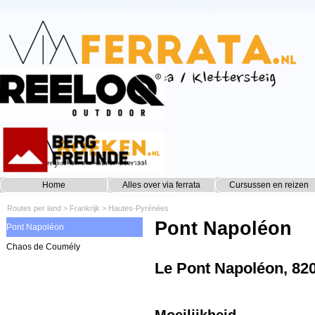
Ga naar de inhoud
Home
Alles over via ferrata
Cursussen en reizen
▼
Routes per land
>
Frankrijk
>
Hautes-Pyrénées
Pont Napoléon
Pont Napoléon
Chaos de Coumély
Le Pont Napoléon, 82