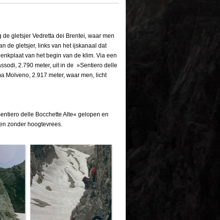
 de gletsjer Vedretta dei Brentei, waar men
n de gletsjer, links van het ijskanaal dat
enkplaat van het begin van de klim. Via een
sodi, 2.790 meter, uit in de »Sentiero delle
a Molveno, 2.917 meter, waar men, licht
entiero delle Bocchette Alte« gelopen en
nsen zonder hoogtevrees.