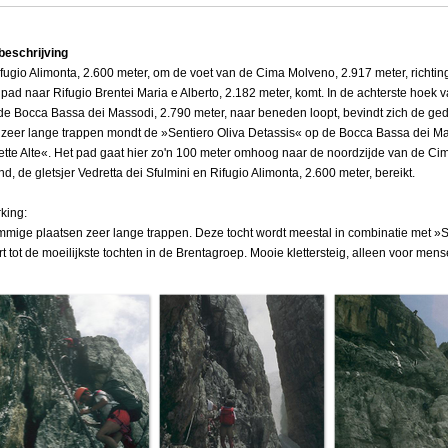
beschrijving
fugio Alimonta, 2.600 meter, om de voet van de Cima Molveno, 2.917 meter, richting
 pad naar Rifugio Brentei Maria e Alberto, 2.182 meter, komt. In de achterste hoek va
de Bocca Bassa dei Massodi, 2.790 meter, naar beneden loopt, bevindt zich de ged
 zeer lange trappen mondt de »Sentiero Oliva Detassis« op de Bocca Bassa dei Mas
tte Alte«. Het pad gaat hier zo'n 100 meter omhoog naar de noordzijde van de Cim
nd, de gletsjer Vedretta dei Sfulmini en Rifugio Alimonta, 2.600 meter, bereikt.
king:
mige plaatsen zeer lange trappen. Deze tocht wordt meestal in combinatie met »S
t tot de moeilijkste tochten in de Brentagroep. Mooie klettersteig, alleen voor me