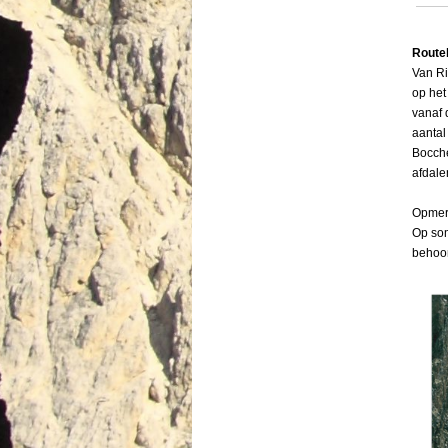
Route
Van Ri
op het
vanaf 
aantal
Menu overslaan
Bocche
afdale
Opmer
Op som
behoor