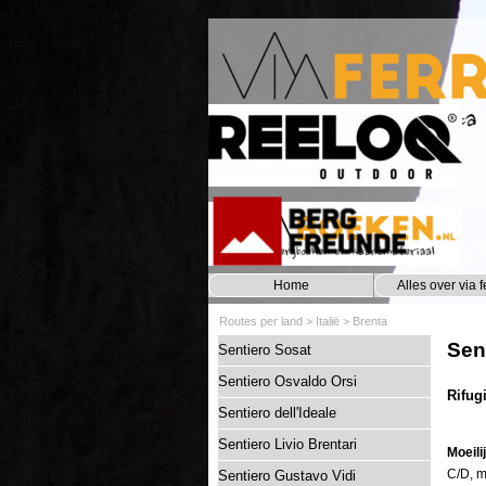
Ga naar de inhoud
Home
Alles over via f
Routes per land
>
Italië
>
Brenta
Sen
Sentiero Sosat
Sentiero Osvaldo Orsi
Rifug
Sentiero dell'Ideale
Sentiero Livio Brentari
Moeili
C/D, m
Sentiero Gustavo Vidi