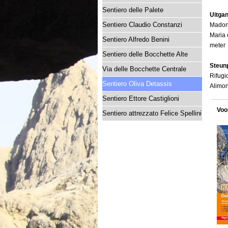
Sentiero delle Palete
Uitga
Sentiero Claudio Constanzi
Madonn
Maria 
Sentiero Alfredo Benini
meter
Sentiero delle Bocchette Alte
Steun
Via delle Bocchette Centrale
Rifugi
Sentiero Oliva Detassis
Alimon
Sentiero Ettore Castiglioni
Voo
Sentiero attrezzato Felice Spellini