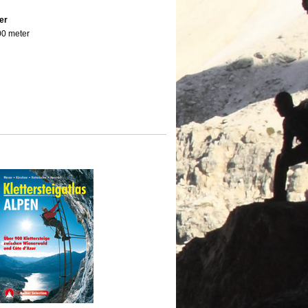
er
600 meter