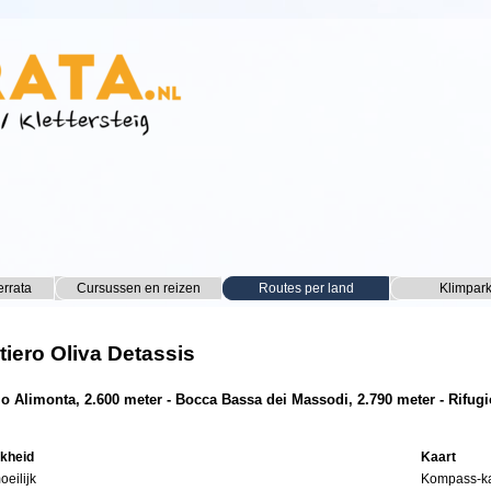
Menu overslaan
errata
Cursussen en reizen
▼
Routes per land
▼
Klimpar
▼
tiero Oliva Detassis
io Alimonta, 2.600 meter - Bocca Bassa dei Massodi, 2.790 meter - Rifug
jkheid
Kaart
oeilijk
Kompass-kaa