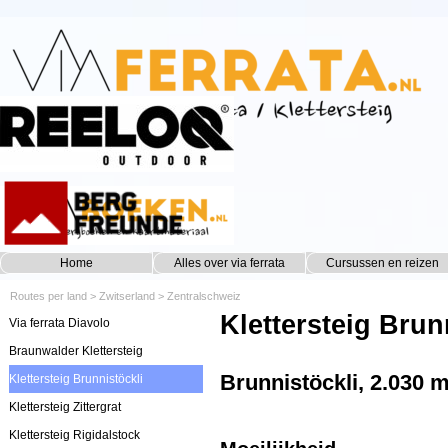
Ga naar de inhoud
Home
Alles over via ferrata
Cursussen en reizen
▼
Routes per land
>
Zwitserland
>
Zentralschweiz
Klettersteig Brun
Via ferrata Diavolo
Braunwalder Klettersteig
Brunnistöckli, 2.030 
Klettersteig Brunnistöckli
Klettersteig Zittergrat
Klettersteig Rigidalstock