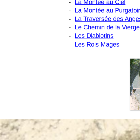
-
La Montée au Ciel
-
La Montée au Purgatoi
-
La Traversée des Ange
-
Le Chemin de la Vierge
-
Les Diablotins
-
Les Rois Mages
Menu overslaan
Terug naar de inhoud