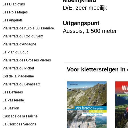
Moeilijkheid
Les Diablotins
D/E, zeer moeilijk
Les Rois Mages
Les Angelots
Uitgangspunt
Via ferrata de l'Ecole Buissonière
Aussois, 1.500 meter
Via ferrata du Roc du Vent
Via ferrata d'Andagne
Le Plan du Bouc
Via ferrata des Grosses Pierres
Via ferrata du Pichet
Voor klettersteigen in
Col de la Madeleine
Via ferrata du Levassaix
Les Bettières
La Passerelle
Le Bastion
Cascade de la Fraîche
La Croix des Verdons