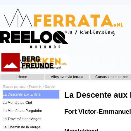
Ga naar de inhoud
Home
Alles over via ferrata
Cursussen en reizen
▼
Routes per land
>
Frankrijk
>
Savoie
La Descente aux 
La Descente aux Enfers
La Montée au Ciel
Fort Victor-Emmanuel
La Montée au Purgatoire
La Traversée des Anges
Le Chemin de la Vierge