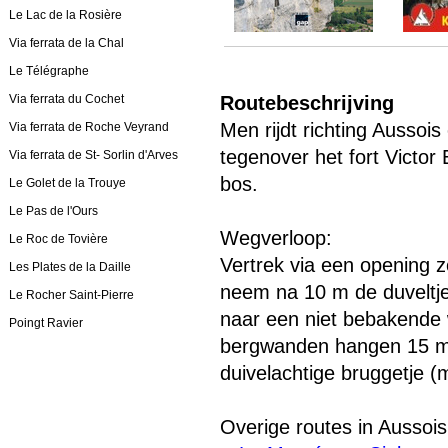
Le Lac de la Rosière
Via ferrata de la Chal
Le Télégraphe
Via ferrata du Cochet
Routebeschrijving
Men rijdt richting Aussois
Via ferrata de Roche Veyrand
tegenover het fort Victor
Via ferrata de St- Sorlin d'Arves
bos.
Le Golet de la Trouye
Le Pas de l'Ours
Wegverloop:
Le Roc de Tovière
Vertrek via een opening z
Les Plates de la Daille
neem na 10 m de duveltj
Le Rocher Saint-Pierre
naar een niet bebakende w
Poingt Ravier
bergwanden hangen 15 met
duivelachtige bruggetje 
Overige routes in Aussois