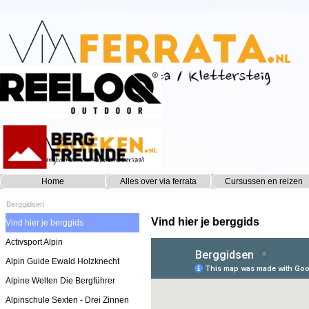
Ga naar de inhoud
Home
Alles over via ferrata
Cursussen en reizen
▼
Berggidsen
Vind hier je berggids
Vind hier je berggids
Activsport Alpin
Alpin Guide Ewald Holzknecht
Alpine Welten Die Bergführer
Alpinschule Sexten - Drei Zinnen