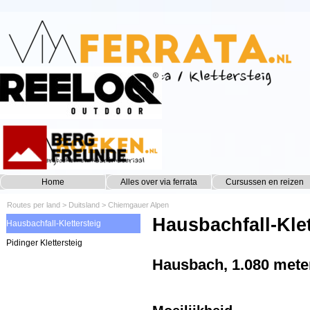
Ga naar de inhoud
Home
Alles over via ferrata
Cursussen en reizen
▼
Routes per land
>
Duitsland
>
Chiemgauer Alpen
Hausbachfall-Klet
Hausbachfall-Klettersteig
Pidinger Klettersteig
Hausbach, 1.080 mete