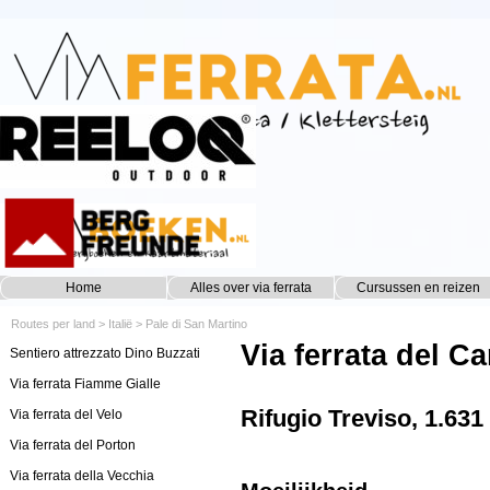
Ga naar de inhoud
Home
Alles over via ferrata
Cursussen en reizen
▼
Routes per land
>
Italië
>
Pale di San Martino
Via ferrata del C
Sentiero attrezzato Dino Buzzati
Via ferrata Fiamme Gialle
Rifugio Treviso, 1.631
Via ferrata del Velo
Via ferrata del Porton
Via ferrata della Vecchia