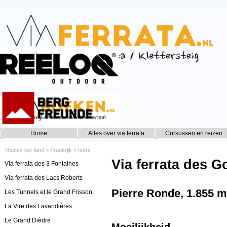
Ga naar de inhoud
Home
Alles over via ferrata
Cursussen en reizen
▼
Routes per land
>
Frankrijk
>
Isère
Via ferrata des 
Via ferrata des 3 Fontaines
Via ferrata des Lacs Roberts
Pierre Ronde, 1.855 m
Les Tunnels et le Grand Frisson
La Vire des Lavandières
Le Grand Dièdre