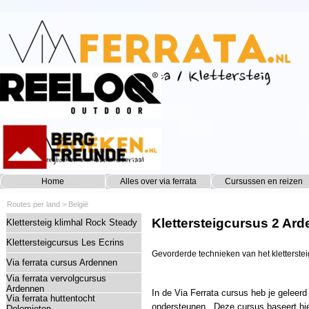
Ga naar de inhoud
Home
Alles over via ferrata
Cursussen en reizen
▼
Routes per land
> België
Klettersteigcursus 2 Ar
Klettersteig klimhal Rock Steady
Klettersteigcursus Les Ecrins
Gevorderde technieken van het kletterste
Via ferrata cursus Ardennen
Via ferrata vervolgcursus
Ardennen
In de Via Ferrata cursus heb je geleer
Via ferrata huttentocht
ondersteunen. Deze cursus baseert hier
Dolomieten