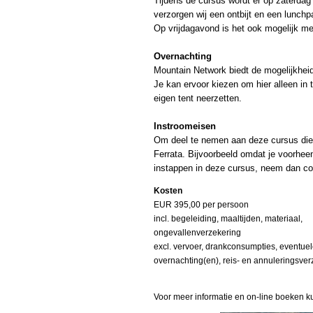
Tijdens de cursus wordt er op zaterdag
verzorgen wij een ontbijt en een lunchp
Op vrijdagavond is het ook mogelijk me
Overnachting
Mountain Network biedt de mogelijkhei
Je kan ervoor kiezen om hier alleen in
eigen tent neerzetten.
Instroomeisen
Om deel te nemen aan deze cursus dien 
Ferrata. Bijvoorbeeld omdat je voorheen
instappen in deze cursus, neem dan co
Kosten
Menu overslaan
EUR 395,00 per persoon
incl. begeleiding, maaltijden, materiaal,
ongevallenverzekering
excl. vervoer, drankconsumpties, eventue
overnachting(en), reis- en annuleringsver
Voor meer informatie en on-line boeken k