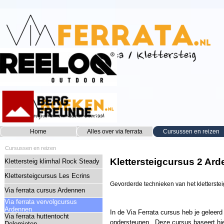
Ga naar de inhoud
Home
Alles over via ferrata
Cursussen en reizen
▼
Cursussen en reizen
Klettersteigcursus 2 Ar
Klettersteig klimhal Rock Steady
Klettersteigcursus Les Ecrins
Gevorderde technieken van het kletterste
Via ferrata cursus Ardennen
Via ferrata vervolgcursus
Ardennen
In de Via Ferrata cursus heb je geleer
Via ferrata huttentocht
ondersteunen. Deze cursus baseert hier
Dolomieten