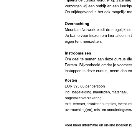
Tijdens de cursus wordt er op zaterdag
verzorgen wij een ontbijt en een lunchp
Op vrijdagavond is het ook mogelijk me
Overnachting
Mountain Network biedt de mogelijkhei
Je kan ervoor kiezen om hier alleen in
eigen tent neerzetten.
Instroomeisen
Om deel te nemen aan deze cursus dien 
Ferrata. Bijvoorbeeld omdat je voorheen
instappen in deze cursus, neem dan co
Kosten
Menu overslaan
EUR 395,00 per persoon
incl. begeleiding, maaltijden, materiaal,
ongevallenverzekering
excl. vervoer, drankconsumpties, eventue
overnachting(en), reis- en annuleringsver
Voor meer informatie en on-line boeken k